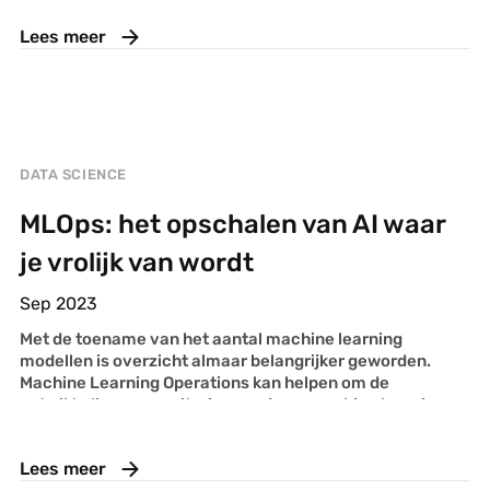
alvast vastleggen? Misschien nog niet, maar de data laat
Lees meer
zien dat de mogelijkheid bestaat dat FC Utrecht
kampioen wordt. Hoe we die kans precies berekenen,
lees je in de volgende blogpost.
DATA SCIENCE
MLOps: het opschalen van AI waar
je vrolijk van wordt
Sep 2023
Met de toename van het aantal machine learning
modellen is overzicht almaar belangrijker geworden.
Machine Learning Operations kan helpen om de
ontwikkeling en monitoring van jouw machine learning
modellen tot een hoger niveau te te tillen. In deze blog
geven wij een aantal van onze tips voor een betere
Lees meer
MLOps strategie.